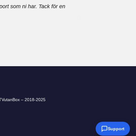
port som ni har. Tack för en
Hade problem med ipt
TVutanBox – 2018-2025
Support