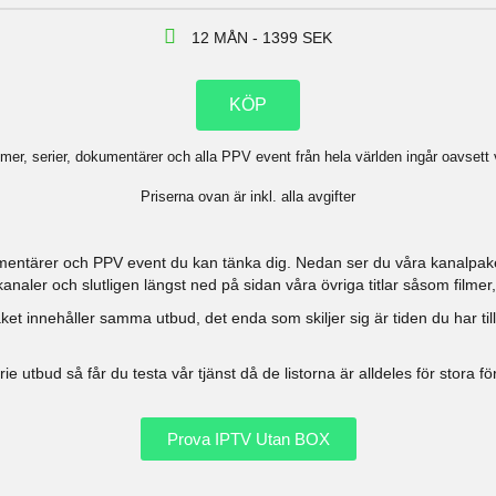
12 MÅN - 1399 SEK
KÖP
ilmer, serier, dokumentärer och alla PPV event från hela världen ingår oavsett 
Priserna ovan är inkl. alla avgifter
kumentärer och PPV event du kan tänka dig. Nedan ser du våra kanalpaket
naler och slutligen längst ned på sidan våra övriga titlar såsom filmer,
ket innehåller samma utbud, det enda som skiljer sig är tiden du har tillgå
erie utbud så får du testa vår tjänst då de listorna är alldeles för stora f
Prova IPTV Utan BOX