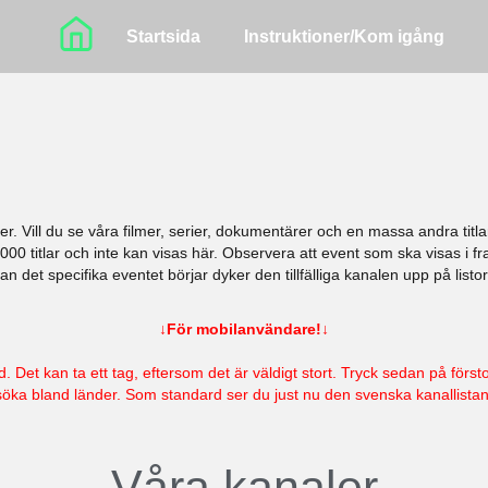
Startsida
Instruktioner/Kom igång
. Vill du se våra filmer, serier, dokumentärer och en massa andra titlar
00 titlar och inte kan visas här. Observera att event som ska visas i fr
an det specifika eventet börjar dyker den tillfälliga kanalen upp på listo
↓
För mobilanvändare!
↓
d. Det kan ta ett tag, eftersom det är väldigt stort. Tryck sedan på försto
söka bland länder. Som standard ser du just nu den svenska kanallistan
Våra
kanaler