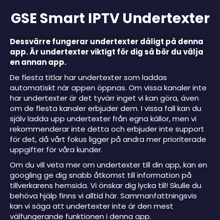
GSE Smart IPTV Undertexter
Dessvärre fungerar undertexter dåligt på denna
app. Är undertexter viktigt för dig så bör du välja
en annan app.
De flesta titlar har undertexter som laddas
automatiskt när appen öppnas. Om vissa kanaler inte
har undertexter är det tyvärr inget vi kan göra, även
om de flesta kanaler erbjuder dem. I vissa fall kan du
själv ladda upp undertexter från egna källor, men vi
rekommenderar inte detta och erbjuder inte support
för det, då vårt fokus ligger på andra mer prioriterade
uppgifter för våra kunder.
Om du vill veta mer om undertexter till din app, kan en
googling ge dig snabb åtkomst till information på
tillverkarens hemsida. Vi önskar dig lycka till! Skulle du
behöva hjälp finns vi alltid här. Sammanfattningsvis
kan vi säga att undertexter inte är den mest
välfungerande funktionen i denna app.