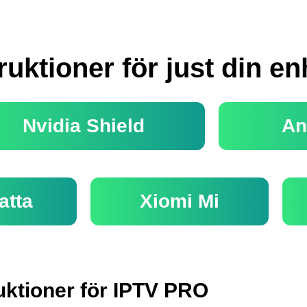
ruktioner för just din en
Nvidia Shield
An
atta
Xiomi Mi
uktioner för IPTV PRO