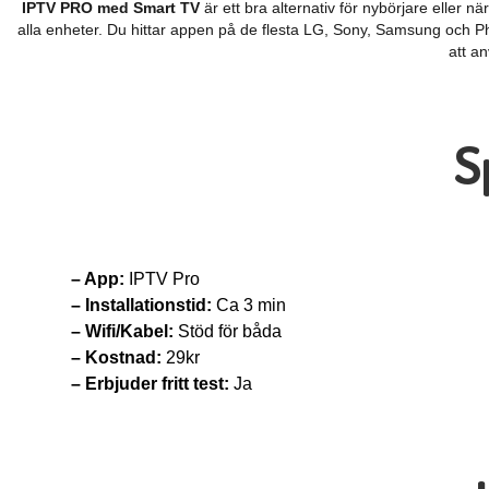
IPTV PRO med Smart TV
är ett bra alternativ för nybörjare eller 
alla enheter. Du hittar appen på de flesta LG, Sony, Samsung och 
att a
S
– App:
IPTV Pro
– Installationstid:
Ca 3 min
– Wifi/Kabel:
Stöd för båda
– Kostnad:
29kr
– Erbjuder fritt test:
Ja