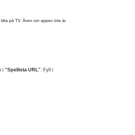
 titta på TV. Även om appen inte är
n i
“Spellista URL”
. Fyll i