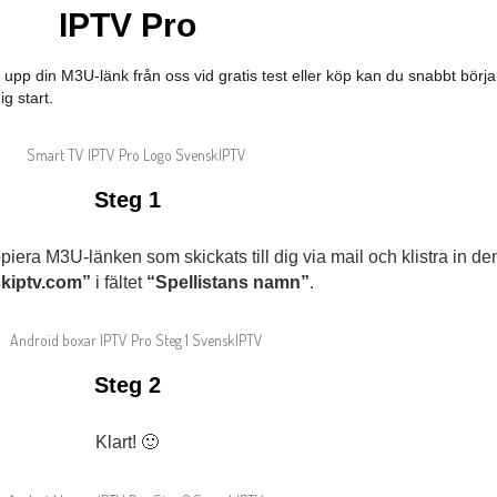
IPTV Pro
 upp din M3U-länk från oss vid gratis test eller köp kan du snabbt börja
g start.
Steg 1
era M3U-länken som skickats till dig via mail och klistra in de
kiptv.com”
i fältet
“Spellistans namn”
.
Steg 2
Klart! 🙂