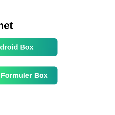
het
droid Box
Formuler Box