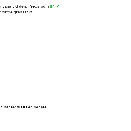
är vana vid den. Precis som
IPTV
 bättre gränssnitt.
har lagts till i en senare