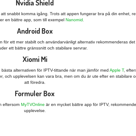
Nvidia Shield
 att snabbt komma igång. Trots att appen fungerar bra på din enhet, re
r en bättre app, som till exempel
Nanomid
.
Android Box
n för ett mer stabilt och användarvänligt alternativ rekommenderas d
der ett bättre gränssnitt och stabilare servrar.
Xiomi Mi
de bästa alternativen för IPTV-tittande när man jämför med
Apple T
, efte
eter, och upplevelsen kan vara bra, men om du är ute efter en stabilare oc
att föredra.
Formuler Box
n eftersom
MyTVOnline
är en mycket bättre app för IPTV, rekommenderas
upplevelse.