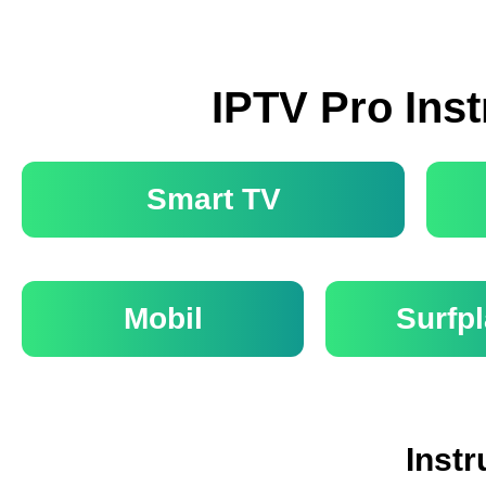
IPTV Pro Inst
Smart TV
Mobil
Surfpl
Instr