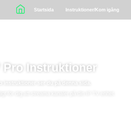
Startsida
Instruktioner/Kom igång
 Pro Instruktioner
o instruktioner ser du på denna sida.
igt för dig att streama kanaler på din
IP TV
enhet.