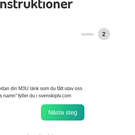
Instruktioner
2
sedan din M3U länk som du fått utav oss
tans namn” fyller du i svenskiptv.com
Nästa steg