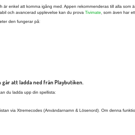
 och är enkel att komma igång med. Appen rekommenderas till alla som 
stabil och avancerad upplevelse kan du prova
Tivimate
, som även har ett
eter den fungerar på:
 går att ladda ned från
Playbutiken.
n du ladda upp din spellista:
ellistan via Xtremecodes (Användarnamn & Lösenord). Om denna funktion 