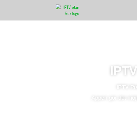
IPTV
IPTV Pr
Appen gör det möjl