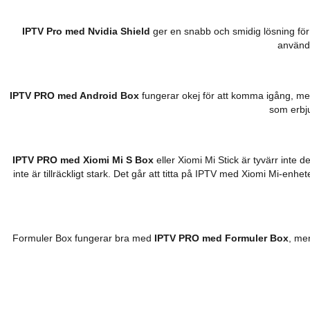
IPTV Pro med Nvidia Shiel
d
ger en snabb och smidig lösning för
använde
IPTV PRO med Android Box
fungerar okej för att komma igång, me
som erbju
IPTV PRO med Xiomi Mi S Box
eller Xiomi Mi Stick är tyvärr inte 
inte är tillräckligt stark. Det går att titta på IPTV med Xiomi Mi-enh
Formuler Box fungerar bra med
IPTV PRO med Formuler Box
, me